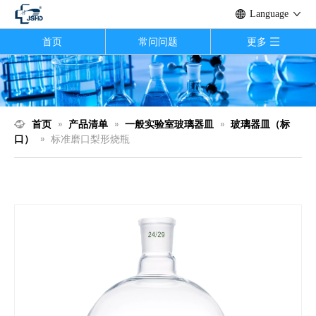
Language
首页
常问问题
更多
首页
»
产品清单
»
一般实验室玻璃器皿
»
玻璃器皿（标
口）
»
标准磨口梨形烧瓶