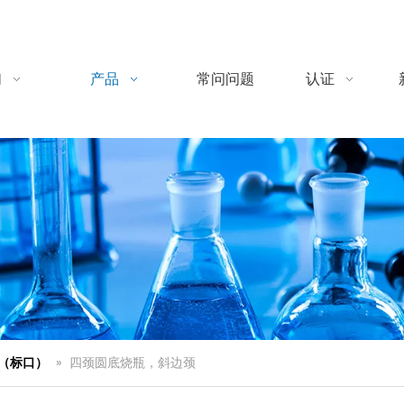
们
产品
常问问题
认证
（标口）
»
四颈圆底烧瓶，斜边颈