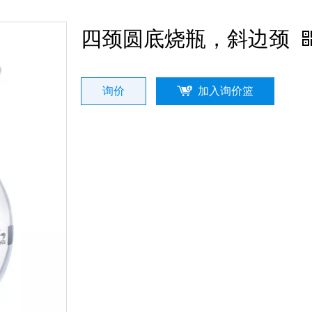
四颈圆底烧瓶，斜边颈
询价
加入询价篮