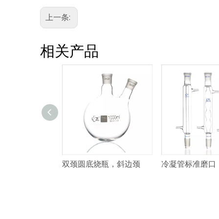
上一条:
相关产品
烧瓶，斜边颈
双颈圆底烧瓶，斜边颈
冷凝管标准磨口