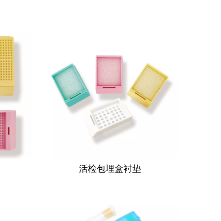
活检包埋盒衬垫