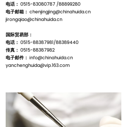
电话：
0515-83080787 /88899280
电子邮箱：
chenjingjing@chinahuida.cn
jirongqiao@chinahuida.cn
国际贸易部：
电话：
0515-88387981/88389440
传真：
0515-88387982
电子邮件：
info@chinahuida.cn
yanchenghuida@vip.163.com