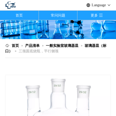
Language
首页
常问问题
更多
首页
»
产品清单
»
一般实验室玻璃器皿
»
玻璃器皿（标
口）
»
三颈圆底烧瓶，平行侧颈