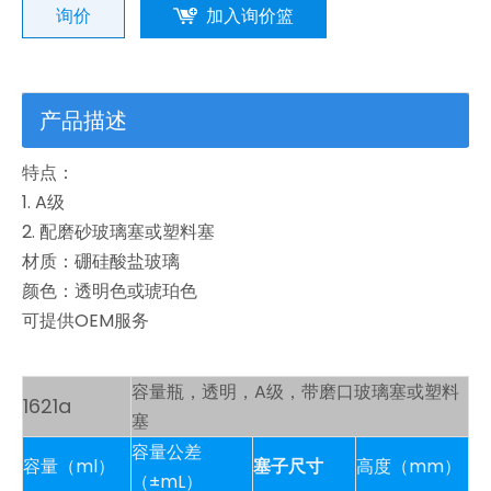
询价
加入询价篮
产品描述
特点：
1. A级
2. 配磨砂玻璃塞或塑料塞
材质：硼硅酸盐玻璃
颜色：透明色或琥珀色
可提供OEM服务
容量瓶，透明，A级，带磨口玻璃塞或塑料
1621a
塞
容量公差
容量（ml）
塞子尺寸
高度（mm）
（±mL）