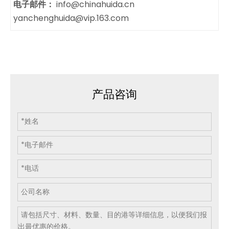
电子邮件：
info@chinahuida.cn
yanchenghuida@vip.163.com
产品咨询