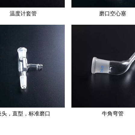
温度计套管
磨口空心塞
吸头，直型，标准磨口
牛角弯管