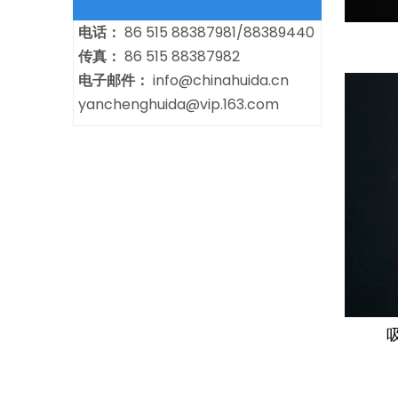
电话：
86 515 88387981/88389440
传真：
86 515 88387982
电子邮件：
info@chinahuida.cn
yanchenghuida@vip.163.com