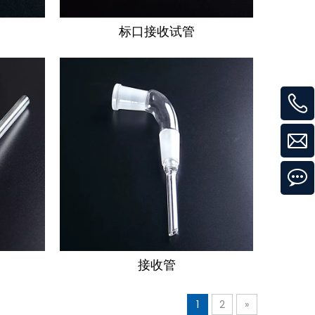
标口接收试管
接收管
1
2
»