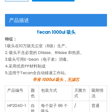
产品描述
Tecan 1000ul 吸头
特征：
1.吸头在10万级无尘室（8级）生产。
2. 吸头不含必需的 DNase、RNase 和热原。
3.吸头可用E-bean（电子束）消毒。
4.采用优质PP材料制成
5.适用于Tecan全自动移液工作站。
帝肯 1000ul 吸头，
无滤芯
产品编号
颜
包装方式
灭菌方
吸附情
色
式
况
HP2040-1
自
每个架子 96 个
/
普通
然
吸头