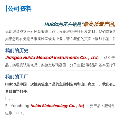
|
公司资料
最高质量产品
Huida的座右铭是“
无论您是成立公司还是兼职工作，只要您想进行批发定制，我们都欢
如果您现在无意从事实验室设备业务，请在我们的页面上添加书签，
我们的历史
Jiangsu Huida Medical Instruments Co.，Ltd。
成立于
品，病理测试消耗品，实验室玻璃器皿，分子生物消耗品和基本医疗
我们的工厂
Huida是中国一次性实验室产品的主要制造商和出口商之一。我们
器皿和塑料件。
1
。
,
2。Yancheng
Huida Biotechnology Co.，Ltd
,
主要产品：塑料件
磁带，ECT。