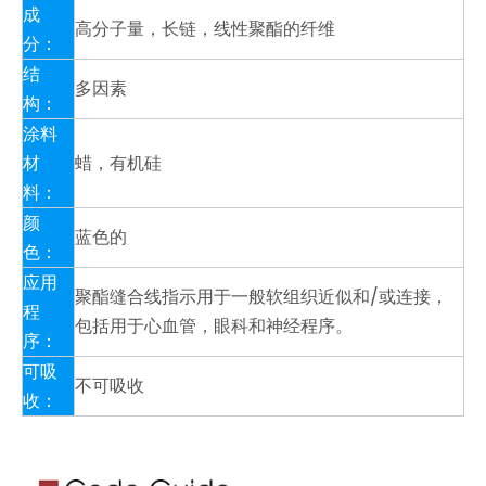
成
高分子量，长链，线性聚酯的纤维
分：
结
多因素
构：
涂料
材
蜡，有机硅
料：
颜
蓝色的
色：
应用
聚酯缝合线指示用于一般软组织近似和/或连接，
程
包括用于心血管，眼科和神经程序。
序：
可吸
不可吸收
收：