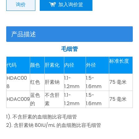
询价
加入询价篮
产品描述
毛细管
标准长度
代码
颜色
肝素化
内径
外径
HDAC00
1.1-
1.5-
红色
肝素钠
75 毫米
8
1.2mm
1.6mm
蓝色
不含肝
1.1-
1.5-
HDAC009
75 毫米
的
素
1.2mm
1.6mm
1). 不含肝素的血细胞比容毛细管
2). 含肝素钠 80IU/mL 的血细胞比容毛细管