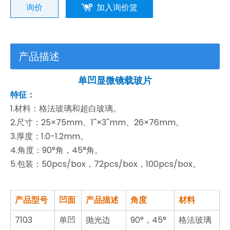
询价
加入询价篮
产品描述
单凹显微镜载玻片
特征：
1.材料：格法玻璃和超白玻璃。
2.尺寸：25×75mm、1''×3''mm、26×76mm。
3.厚度：1.0-1.2mm。
4.角度：90°角，45°角。
5.包装：50pcs/box，72pcs/box，100pcs/box。
产品型号
凹面
产品描述
角度
材料
7103
单凹
抛光边
90°，45°
格法玻璃