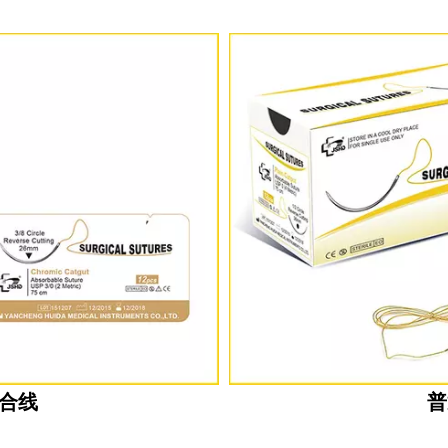
缝合线
普