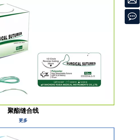
聚酯缝合线
更多