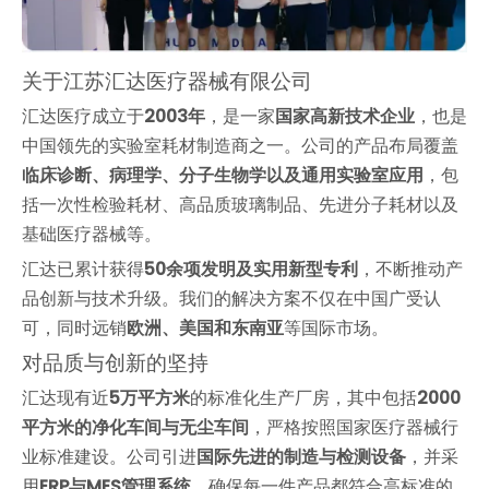
关于江苏汇达医疗器械有限公司
汇达医疗成立于
2003年
，是一家
国家高新技术企业
，也是
中国领先的实验室耗材制造商之一。公司的产品布局覆盖
临床诊断、病理学、分子生物学以及通用实验室应用
，包
括一次性检验耗材、高品质玻璃制品、先进分子耗材以及
基础医疗器械等。
汇达已累计获得
50余项发明及实用新型专利
，不断推动产
品创新与技术升级。我们的解决方案不仅在中国广受认
可，同时远销
欧洲、美国和东南亚
等国际市场。
对品质与创新的坚持
汇达现有近
5万平方米
的标准化生产厂房，其中包括
2000
平方米的净化车间与无尘车间
，严格按照国家医疗器械行
业标准建设。公司引进
国际先进的制造与检测设备
，并采
用
ERP与MES管理系统
，确保每一件产品都符合高标准的